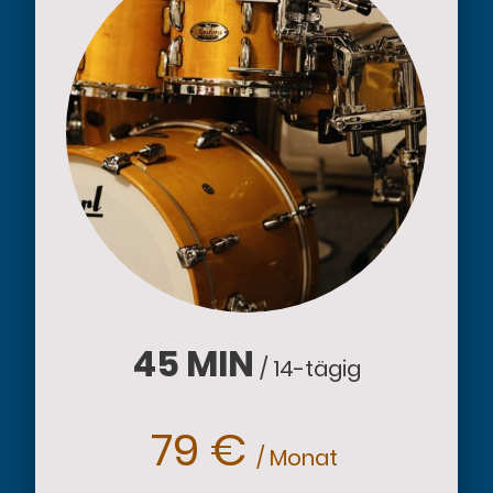
45
MIN
/ 14-tägig
79 €
/ Monat