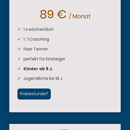
89 €
/ Monat
✓
1 x wöchentlich
✓
1 : 1 Coaching
✓
Fixer Termin
✓
perfekt für Einsteiger
✓
Kinder ab 8 J.
✓
Jugendliche bis 18 J.
Probestunde?