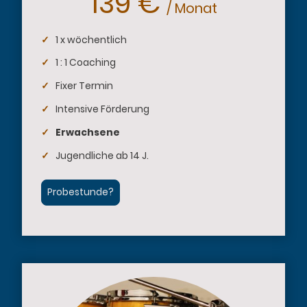
139 €
/ Monat
✓
1 x wöchentlich
✓
1 : 1 Coaching
✓
Fixer Termin
✓
Intensive Förderung
✓
Erwachsene
✓
Jugendliche ab 14 J.
Probestunde?